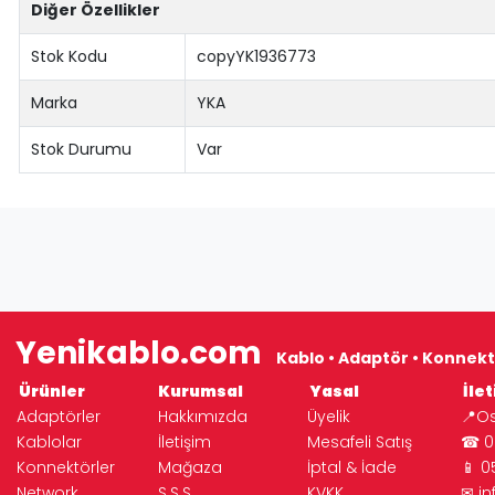
Diğer Özellikler
Stok Kodu
copyYK1936773
Marka
YKA
Stok Durumu
Var
Yenikablo.com
Kablo • Adaptör • Konnekt
Ürünler
Kurumsal
Yasal
İlet
Adaptörler
Hakkımızda
Üyelik
📍Os
Kablolar
İletişim
Mesafeli Satış
☎ 02
Konnektörler
Mağaza
İptal & İade
📱 0
Network
S.S.S.
KVKK
✉
i