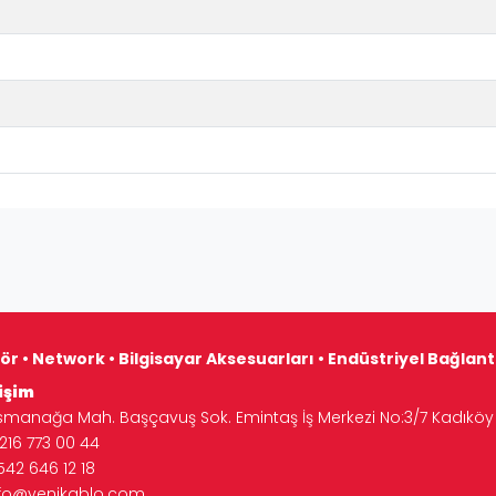
ör • Network • Bilgisayar Aksesuarları • Endüstriyel Bağlan
işim
manağa Mah. Başçavuş Sok. Emintaş İş Merkezi No:3/7 Kadıköy 
16 773 00 44
542 646 12 18
nfo@yenikablo.com