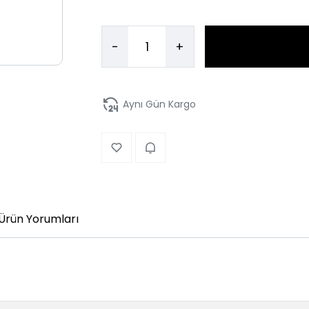
-
+
Aynı Gün Kargo
Ürün Yorumları