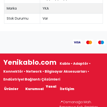
Marka
YKA
Stok Durumu
Var
Yenikablo.com
Kablo • Adaptör •
Konnektör • Network • Bilgisayar Aksesuarları •
Endüstriyel Bağlantı Çözümleri
Yasal
Ürünler
Kurumsal
İletişim
📍Osmanağa Mah.
Başçavuş Sok. Emintaş