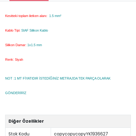
Kesitteki toplam iletken alanı:
1.5 mm²
Kablo Tipi:
SIAF Silikon Kablo
Silikon Damar:
1x1.5 mm
Renk:
Siyah
NOT :1 MT FİYATIDIR İSTEDİĞİNİZ METRAJDA TEK PARÇA OLARAK
GÖNDERİRİZ
Diğer Özellikler
Stok Kodu
copycopycopyYK1936627