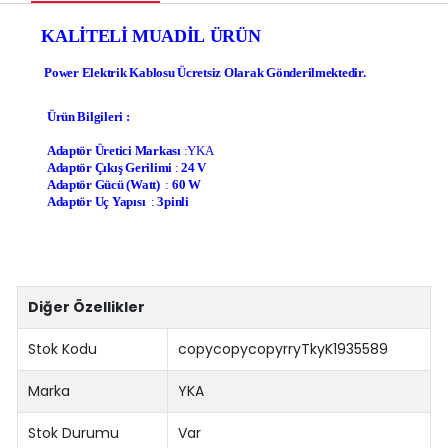
KALİTELİ MUADİL ÜRÜN
Power Elektrik Kablosu Ücretsiz Olarak Gönderilmektedir.
Ürün Bilgileri :
Adaptör Üretici Markası
:YKA
Adaptör Çıkış Gerilimi
:
24 V
Adaptör Gücü (Watt)
:
60 W
Adaptör Uç Yapısı
:
3pinli
Diğer Özellikler
Stok Kodu
copycopycopyrryTkyK1935589
Marka
YKA
Stok Durumu
Var