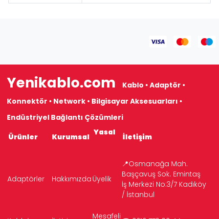
Yenikablo.com
Kablo • Adaptör •
Konnektör • Network • Bilgisayar Aksesuarları •
Endüstriyel Bağlantı Çözümleri
Yasal
Ürünler
Kurumsal
İletişim
📍Osmanağa Mah.
Başçavuş Sok. Emintaş
Adaptörler
Hakkımızda
Üyelik
İş Merkezi No:3/7 Kadıköy
/ İstanbul
Mesafeli