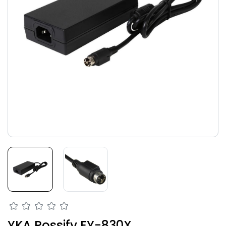
YKA Possify FY-830X