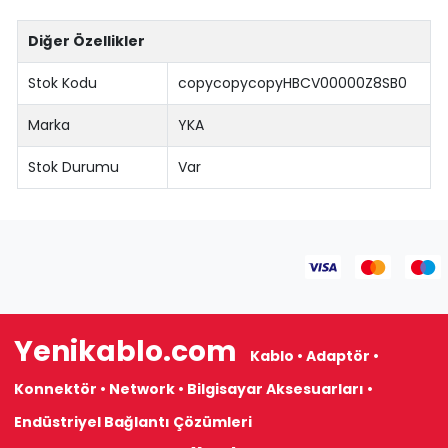
Diğer Özellikler
Stok Kodu
copycopycopyHBCV00000Z8SB0
Marka
YKA
Stok Durumu
Var
Yenikablo.com
Kablo • Adaptör •
Konnektör • Network • Bilgisayar Aksesuarları •
Endüstriyel Bağlantı Çözümleri