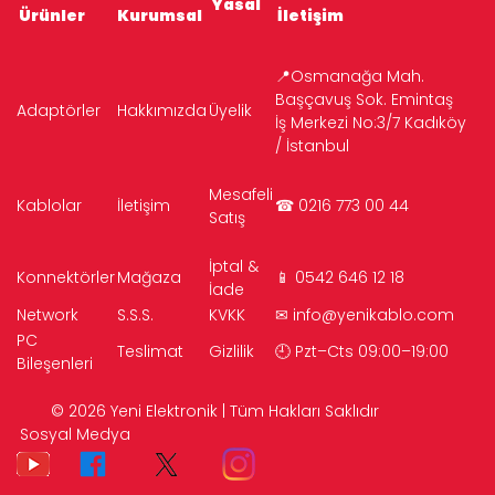
Yasal
Ürünler
Kurumsal
İletişim
📍Osmanağa Mah.
Başçavuş Sok. Emintaş
Adaptörler
Hakkımızda
Üyelik
İş Merkezi No:3/7 Kadıköy
/ İstanbul
Mesafeli
Kablolar
İletişim
☎ 0216 773 00 44
Satış
İptal &
Konnektörler
Mağaza
📱 0542 646 12 18
İade
Network
S.S.S.
KVKK
✉
info@yenikablo.com
PC
Teslimat
Gizlilik
🕘 Pzt–Cts 09:00–19:00
Bileşenleri
© 2026 Yeni Elektronik | Tüm Hakları Saklıdır
Sosyal Medya