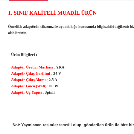
1. SINIF KALİTELİ MUADİL ÜRÜN
Öncelikle adaptörün cihazınız ile uyumluluğu konusunda bilgi sahibi değilseniz biz
alabilirsiniz.
Ürün Bilgileri :
Adaptör Üretici Markası
:
YKA
Adaptör Çıkış Gerilimi
:
24 V
Adaptör Çıkış Akımı
:
2.5 A
Adaptör Gücü (Watt)
:
60 W
Adaptör Uç Yapısı
:
3pinli
Not: Yayınlanan resimler temsili olup, gönderilen ürün ile bire bir