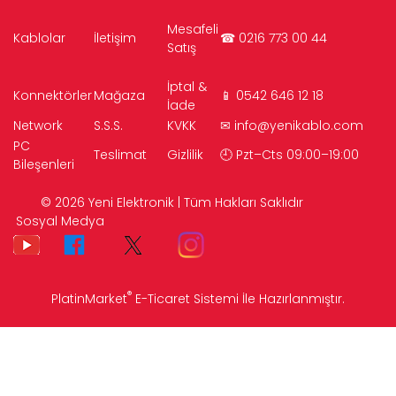
Mesafeli
Kablolar
İletişim
☎ 0216 773 00 44
Satış
İptal &
Konnektörler
Mağaza
📱 0542 646 12 18
İade
Network
S.S.S.
KVKK
✉
info@yenikablo.com
PC
Teslimat
Gizlilik
🕘 Pzt–Cts 09:00–19:00
Bileşenleri
© 2026 Yeni Elektronik | Tüm Hakları Saklıdır
Sosyal Medya
®
PlatinMarket
E-Ticaret Sistemi
İle Hazırlanmıştır.