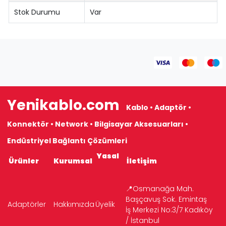
Stok Durumu
Var
Yenikablo.com
Kablo • Adaptör •
Konnektör • Network • Bilgisayar Aksesuarları •
Endüstriyel Bağlantı Çözümleri
Yasal
Ürünler
Kurumsal
İletişim
📍Osmanağa Mah.
Başçavuş Sok. Emintaş
Adaptörler
Hakkımızda
Üyelik
İş Merkezi No:3/7 Kadıköy
/ İstanbul