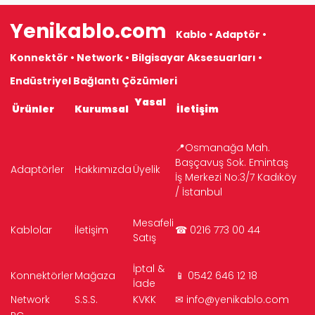
Yenikablo.com
Kablo • Adaptör •
Konnektör • Network • Bilgisayar Aksesuarları •
Endüstriyel Bağlantı Çözümleri
Yasal
Ürünler
Kurumsal
İletişim
📍Osmanağa Mah.
Başçavuş Sok. Emintaş
Adaptörler
Hakkımızda
Üyelik
İş Merkezi No:3/7 Kadıköy
/ İstanbul
Mesafeli
Kablolar
İletişim
☎ 0216 773 00 44
Satış
İptal &
Konnektörler
Mağaza
📱 0542 646 12 18
İade
Network
S.S.S.
KVKK
✉
info@yenikablo.com