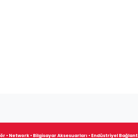
ör • Network • Bilgisayar Aksesuarları • Endüstriyel Bağlan