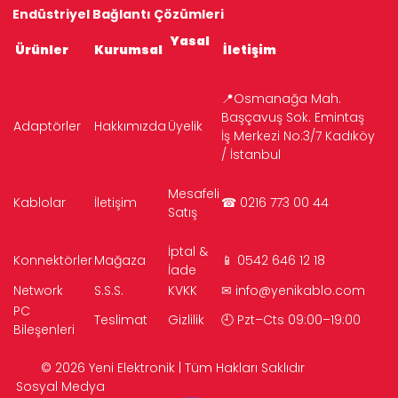
Endüstriyel Bağlantı Çözümleri
Yasal
Ürünler
Kurumsal
İletişim
📍Osmanağa Mah.
Başçavuş Sok. Emintaş
Adaptörler
Hakkımızda
Üyelik
İş Merkezi No:3/7 Kadıköy
/ İstanbul
Mesafeli
Kablolar
İletişim
☎ 0216 773 00 44
Satış
İptal &
Konnektörler
Mağaza
📱 0542 646 12 18
İade
Network
S.S.S.
KVKK
✉
info@yenikablo.com
PC
Teslimat
Gizlilik
🕘 Pzt–Cts 09:00–19:00
Bileşenleri
© 2026 Yeni Elektronik | Tüm Hakları Saklıdır
Sosyal Medya