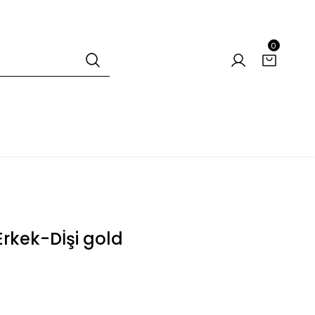
0
rkek-Dİşi gold