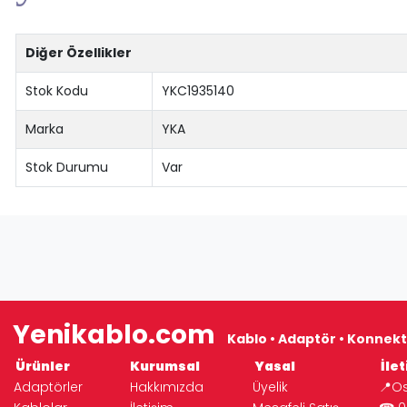
Diğer Özellikler
Stok Kodu
YKC1935140
Marka
YKA
Stok Durumu
Var
Yenikablo.com
Kablo • Adaptör • Konnekt
Ürünler
Kurumsal
Yasal
İlet
Adaptörler
Hakkımızda
Üyelik
📍Os