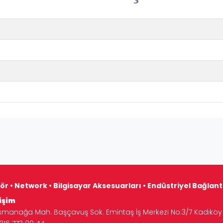
ör • Network • Bilgisayar Aksesuarları • Endüstriyel Bağlan
işim
manağa Mah. Başçavuş Sok. Emintaş İş Merkezi No:3/7 Kadıköy 