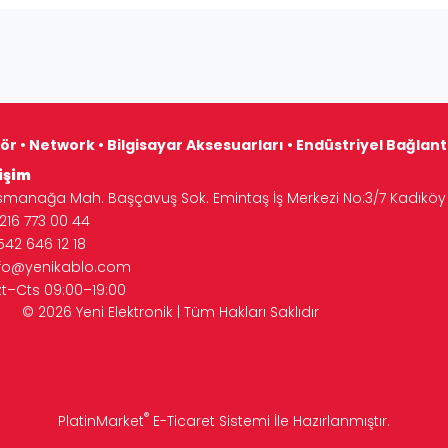
ör • Network • Bilgisayar Aksesuarları • Endüstriyel Bağlan
işim
manağa Mah. Başçavuş Sok. Emintaş İş Merkezi No:3/7 Kadıköy 
16 773 00 44
542 646 12 18
nfo@yenikablo.com
zt–Cts 09:00–19:00
Tüm Hakları Saklıdır
®
PlatinMarket
E-Ticaret Sistemi
İle Hazırlanmıştır.