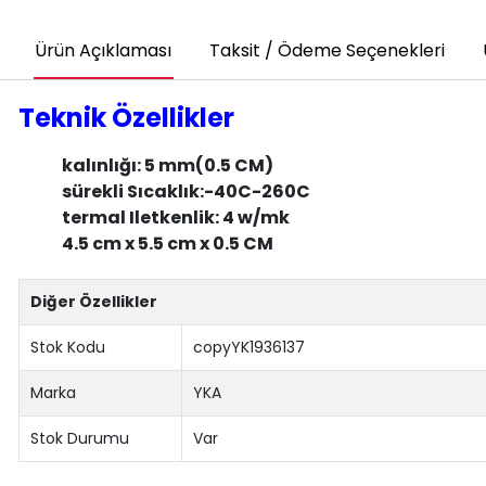
Ürün Açıklaması
Taksit / Ödeme Seçenekleri
Teknik Özellikler
kalınlığı: 5 mm(0.5 CM)
sürekli Sıcaklık:-40C-260C
termal Iletkenlik: 4 w/mk
4.5 cm x 5.5 cm x 0.5 CM
Diğer Özellikler
Stok Kodu
copyYK1936137
Marka
YKA
Stok Durumu
Var