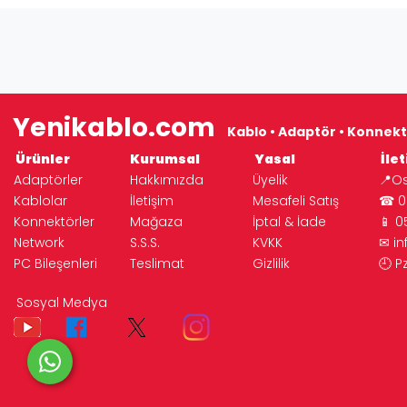
Yenikablo.com
Kablo • Adaptör • Konnekt
Ürünler
Kurumsal
Yasal
İlet
Adaptörler
Hakkımızda
Üyelik
📍Os
Kablolar
İletişim
Mesafeli Satış
☎ 02
Konnektörler
Mağaza
İptal & İade
📱 0
Network
S.S.S.
KVKK
✉
i
PC Bileşenleri
Teslimat
Gizlilik
🕘 P
© 2026 Yeni Elektronik | 
Sosyal Medya