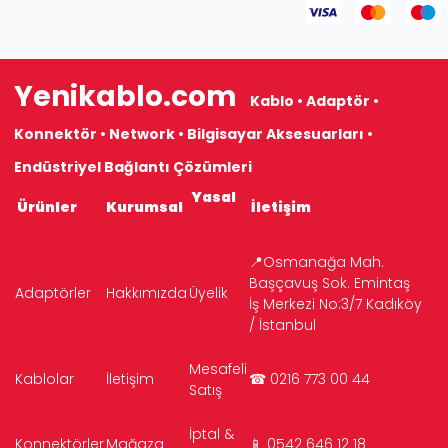
Yenikablo.com
Kablo • Adaptör •
Konnektör • Network • Bilgisayar Aksesuarları •
Endüstriyel Bağlantı Çözümleri
Yasal
Ürünler
Kurumsal
İletişim
📍Osmanağa Mah.
Başçavuş Sok. Emintaş
Adaptörler
Hakkımızda
Üyelik
İş Merkezi No:3/7 Kadıköy
/ İstanbul
Mesafeli
Kablolar
İletişim
☎ 0216 773 00 44
Satış
İptal &
Konnektörler
Mağaza
📱 0542 646 12 18