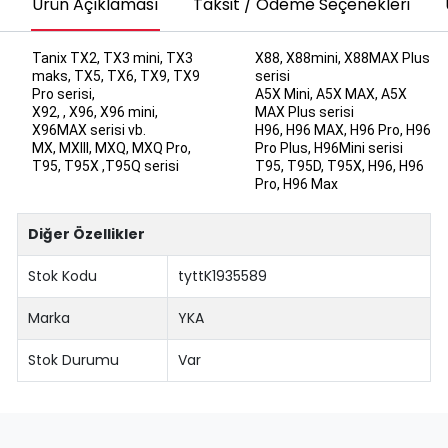
Ürün Açıklaması
Taksit / Ödeme Seçenekleri
Tanix TX2, TX3 mini, TX3
X88, X88mini, X88MAX Plus
maks, TX5, TX6, TX9, TX9
serisi
Pro serisi,
A5X Mini, A5X MAX, A5X
X92, , X96, X96 mini,
MAX Plus serisi
X96MAX serisi vb.
H96, H96 MAX, H96 Pro, H96
MX, MXIII, MXQ, MXQ Pro,
Pro Plus, H96Mini serisi
T95, T95X ,T95Q serisi
T95, T95D, T95X, H96, H96
Pro, H96 Max
Diğer Özellikler
Stok Kodu
tyttK1935589
Marka
YKA
Stok Durumu
Var