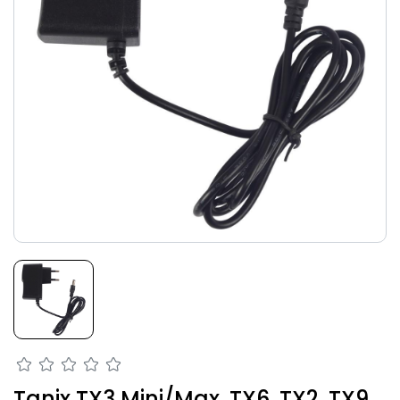
Tanix TX3 Mini/Max, TX6, TX2, TX9