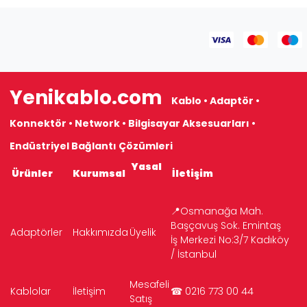
Yenikablo.com
Kablo • Adaptör •
Konnektör • Network • Bilgisayar Aksesuarları •
Endüstriyel Bağlantı Çözümleri
Yasal
Ürünler
Kurumsal
İletişim
📍Osmanağa Mah.
Başçavuş Sok. Emintaş
Adaptörler
Hakkımızda
Üyelik
İş Merkezi No:3/7 Kadıköy
/ İstanbul
Mesafeli
Kablolar
İletişim
☎ 0216 773 00 44
Satış