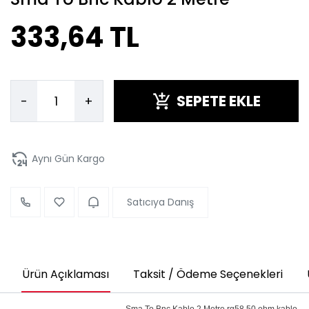
333,64 TL
SEPETE EKLE
-
+
Aynı Gün Kargo
Satıcıya Danış
Ürün Açıklaması
Taksit / Ödeme Seçenekleri
Sma To Bnc Kablo 2 Metre rg58 50 ohm kablo