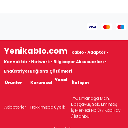
Yenikablo.com
Kablo • Adaptör •
Konnektör • Network • Bilgisayar Aksesuarları •
Endüstriyel Bağlantı Çözümleri
Yasal
Ürünler
Kurumsal
İletişim
📍Osmanağa Mah.
Başçavuş Sok. Emintaş
Adaptörler
Hakkımızda
Üyelik
İş Merkezi No:3/7 Kadıköy
/ İstanbul