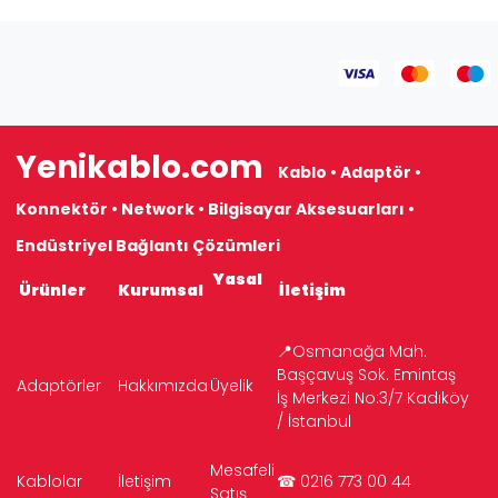
Yenikablo.com
Kablo • Adaptör •
Konnektör • Network • Bilgisayar Aksesuarları •
Endüstriyel Bağlantı Çözümleri
Yasal
Ürünler
Kurumsal
İletişim
📍Osmanağa Mah.
Başçavuş Sok. Emintaş
Adaptörler
Hakkımızda
Üyelik
İş Merkezi No:3/7 Kadıköy
/ İstanbul
Mesafeli
Kablolar
İletişim
☎ 0216 773 00 44
Satış