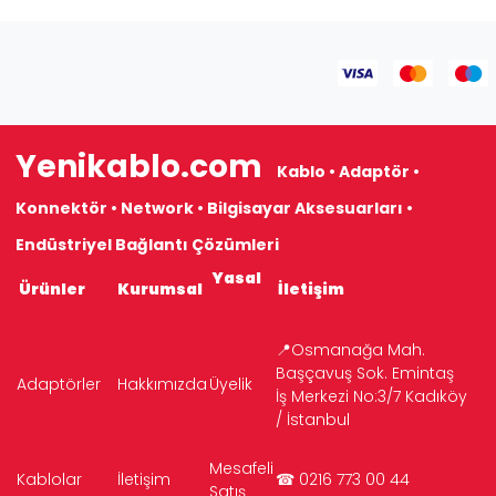
Yenikablo.com
Kablo • Adaptör •
Konnektör • Network • Bilgisayar Aksesuarları •
Endüstriyel Bağlantı Çözümleri
Yasal
Ürünler
Kurumsal
İletişim
📍Osmanağa Mah.
Başçavuş Sok. Emintaş
Adaptörler
Hakkımızda
Üyelik
İş Merkezi No:3/7 Kadıköy
/ İstanbul
Mesafeli
Kablolar
İletişim
☎ 0216 773 00 44
Satış