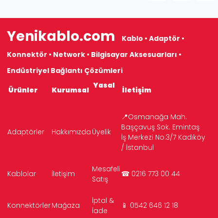
Yenikablo.com
Kablo • Adaptör •
Konnektör • Network • Bilgisayar Aksesuarları •
Endüstriyel Bağlantı Çözümleri
Yasal
Ürünler
Kurumsal
İletişim
📍Osmanağa Mah.
Başçavuş Sok. Emintaş
Adaptörler
Hakkımızda
Üyelik
İş Merkezi No:3/7 Kadıköy
/ İstanbul
Mesafeli
Kablolar
İletişim
☎ 0216 773 00 44
Satış
İptal &
Konnektörler
Mağaza
📱 0542 646 12 18
İade