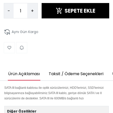
SEPETE EKLE
-
+
Aynı Gün Kargo
Ürün Açıklaması
Taksit / Ödeme Seçenekleri
SATA III bağlantı kablosu ile optik sürücülerinizi, HDD'lerinizi, SSD'lerinizi
bilgisayarınıza bağlayabilirsiniz.SATA III kablo, geriye dönük SATA I ve II
sürücülerini de destekler. SATA III ile 600MB/s bağlantı hızı
Diğer Özellikler