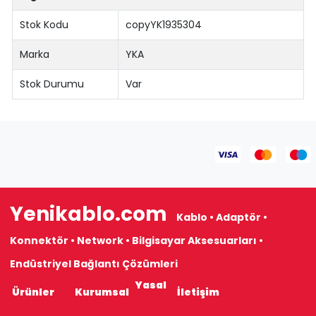
Stok Kodu
copyYK1935304
Marka
YKA
Stok Durumu
Var
Yenikablo.com
Kablo • Adaptör •
Konnektör • Network • Bilgisayar Aksesuarları •
Endüstriyel Bağlantı Çözümleri
Yasal
Ürünler
Kurumsal
İletişim