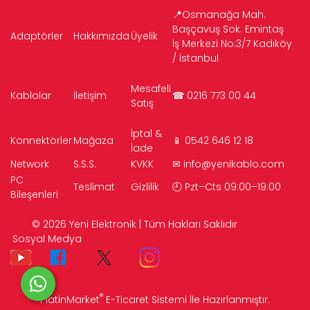
📍Osmanağa Mah.
Başçavuş Sok. Emintaş
Adaptörler
Hakkımızda
Üyelik
İş Merkezi No:3/7 Kadıköy
/ İstanbul
Mesafeli
Kablolar
İletişim
☎ 0216 773 00 44
Satış
İptal &
Konnektörler
Mağaza
📱 0542 646 12 18
İade
Network
S.S.S.
KVKK
✉
info@yenikablo.com
PC
Teslimat
Gizlilik
🕘 Pzt–Cts 09:00–19:00
Bileşenleri
© 2026 Yeni Elektronik | Tüm Hakları Saklıdır
Sosyal Medya
®
PlatinMarket
E-Ticaret Sistemi
İle Hazırlanmıştır.