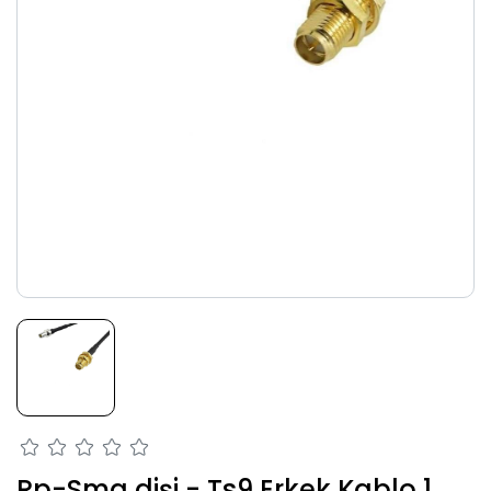
Rp-Sma dişi - Ts9 Erkek Kablo 1