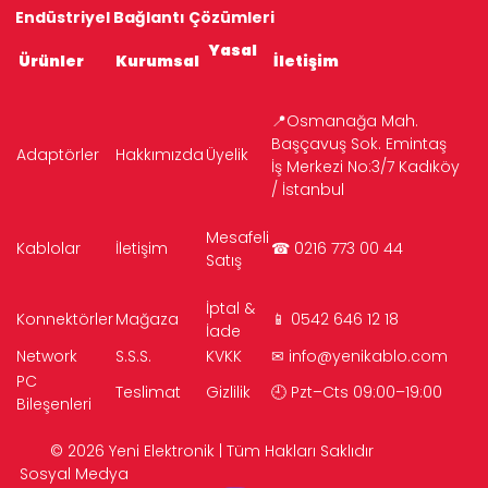
Endüstriyel Bağlantı Çözümleri
Yasal
Ürünler
Kurumsal
İletişim
📍Osmanağa Mah.
Başçavuş Sok. Emintaş
Adaptörler
Hakkımızda
Üyelik
İş Merkezi No:3/7 Kadıköy
/ İstanbul
Mesafeli
Kablolar
İletişim
☎ 0216 773 00 44
Satış
İptal &
Konnektörler
Mağaza
📱 0542 646 12 18
İade
Network
S.S.S.
KVKK
✉
info@yenikablo.com
PC
Teslimat
Gizlilik
🕘 Pzt–Cts 09:00–19:00
Bileşenleri
© 2026 Yeni Elektronik | Tüm Hakları Saklıdır
Sosyal Medya