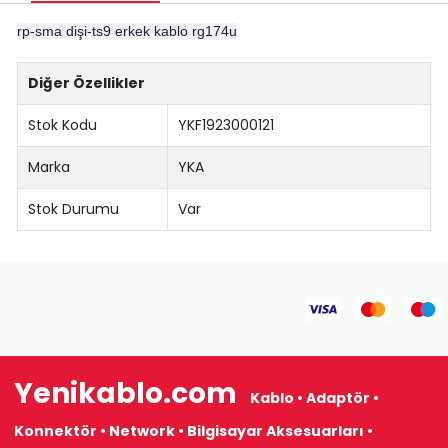
rp-sma dişi-ts9 erkek kablo rg174u
Diğer Özellikler
Stok Kodu
YKF1923000121
Marka
YKA
Stok Durumu
Var
Yenikablo.com
Kablo • Adaptör •
Konnektör • Network • Bilgisayar Aksesuarları •