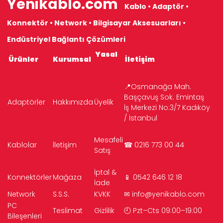
Yenikablo.com
Kablo • Adaptör •
Konnektör • Network • Bilgisayar Aksesuarları •
Endüstriyel Bağlantı Çözümleri
Yasal
Ürünler
Kurumsal
İletişim
📍Osmanağa Mah.
Başçavuş Sok. Emintaş
Adaptörler
Hakkımızda
Üyelik
İş Merkezi No:3/7 Kadıköy
/ İstanbul
Mesafeli
Kablolar
İletişim
☎ 0216 773 00 44
Satış
İptal &
Konnektörler
Mağaza
📱 0542 646 12 18
İade
Network
S.S.S.
KVKK
✉
info@yenikablo.com
PC
Teslimat
Gizlilik
🕘 Pzt–Cts 09:00–19:00
Bileşenleri