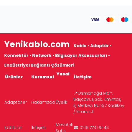
Yenikablo.com
Kablo • Adaptör •
Konnektör • Network • Bilgisayar Aksesuarları •
Endüstriyel Bağlantı Çözümleri
Yasal
Ürünler
Kurumsal
İletişim
📍Osmanağa Mah.
Başçavuş Sok. Emintaş
Adaptörler
Hakkımızda
Üyelik
İş Merkezi No:3/7 Kadıköy
/ İstanbul
Mesafeli
Kablolar
İletişim
☎ 0216 773 00 44
Satış