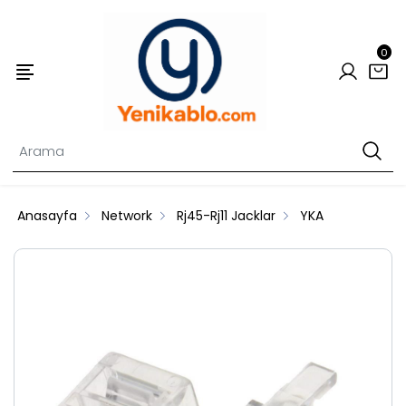
0
Anasayfa
Network
Rj45-Rj11 Jacklar
YKA