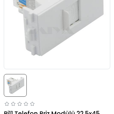
Rj11 Telefon Priz Modülü 22.5x45