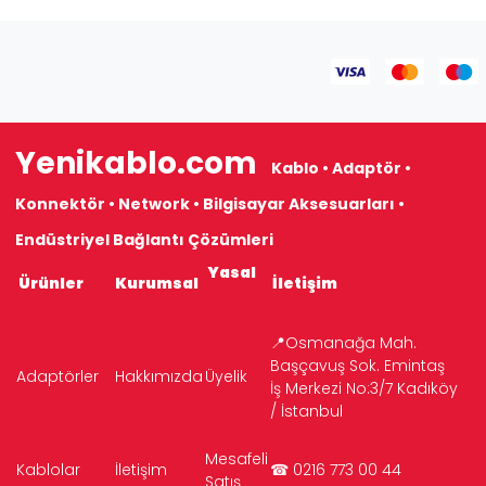
Yenikablo.com
Kablo • Adaptör •
Konnektör • Network • Bilgisayar Aksesuarları •
Endüstriyel Bağlantı Çözümleri
Yasal
Ürünler
Kurumsal
İletişim
📍Osmanağa Mah.
Başçavuş Sok. Emintaş
Adaptörler
Hakkımızda
Üyelik
İş Merkezi No:3/7 Kadıköy
/ İstanbul
Mesafeli
Kablolar
İletişim
☎ 0216 773 00 44
Satış