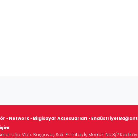
ör • Network • Bilgisayar Aksesuarları • Endüstriyel Bağlan
işim
manağa Mah. Başçavuş Sok. Emintaş İş Merkezi No:3/7 Kadıköy 