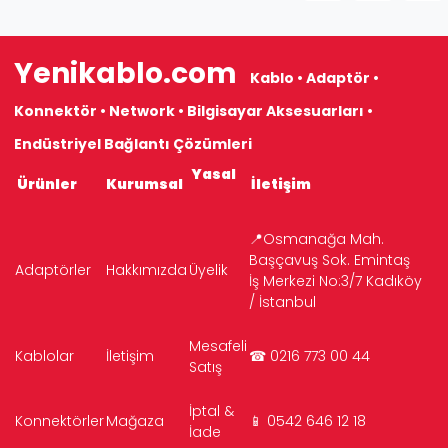
Yenikablo.com
Kablo • Adaptör •
Konnektör • Network • Bilgisayar Aksesuarları •
Endüstriyel Bağlantı Çözümleri
Yasal
Ürünler
Kurumsal
İletişim
📍Osmanağa Mah.
Başçavuş Sok. Emintaş
Adaptörler
Hakkımızda
Üyelik
İş Merkezi No:3/7 Kadıköy
/ İstanbul
Mesafeli
Kablolar
İletişim
☎ 0216 773 00 44
Satış
İptal &
Konnektörler
Mağaza
📱 0542 646 12 18
İade