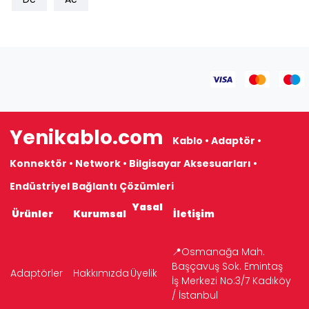
Yenikablo.com
Kablo • Adaptör •
Konnektör • Network • Bilgisayar Aksesuarları •
Endüstriyel Bağlantı Çözümleri
Yasal
Ürünler
Kurumsal
İletişim
📍Osmanağa Mah.
Başçavuş Sok. Emintaş
Adaptörler
Hakkımızda
Üyelik
İş Merkezi No:3/7 Kadıköy
/ İstanbul