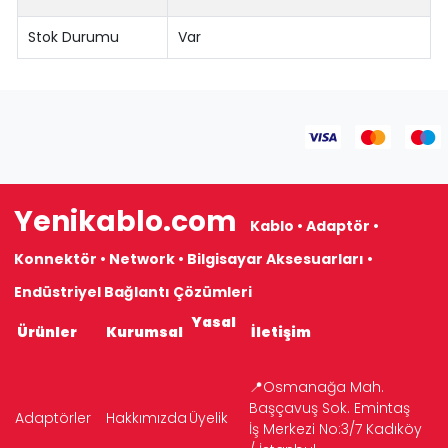
Stok Durumu
Var
Yenikablo.com
Kablo • Adaptör •
Konnektör • Network • Bilgisayar Aksesuarları •
Endüstriyel Bağlantı Çözümleri
Yasal
Ürünler
Kurumsal
İletişim
📍Osmanağa Mah.
Başçavuş Sok. Emintaş
Adaptörler
Hakkımızda
Üyelik
İş Merkezi No:3/7 Kadıköy