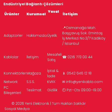
Endüstriyel Bağlantı Çözümleri
Yasal
Ürünler
Kurumsal
İletişim
📍Osmanağa Mah.
Başçavuş Sok. Emintaş
Adaptörler
Hakkımızda
Üyelik
İş Merkezi No:3/7 Kadıköy
/ İstanbul
Mesafeli
Kablolar
İletişim
☎ 0216 773 00 44
Satış
İptal &
Konnektörler
Mağaza
📱 0542 646 12 18
İade
Network
S.S.S.
KVKK
✉
info@yenikablo.com
PC
Teslimat
Gizlilik
🕘 Pzt–Cts 09:00–19:00
Bileşenleri
© 2026 Yeni Elektronik | Tüm Hakları Saklıdır
Sosyal Medya