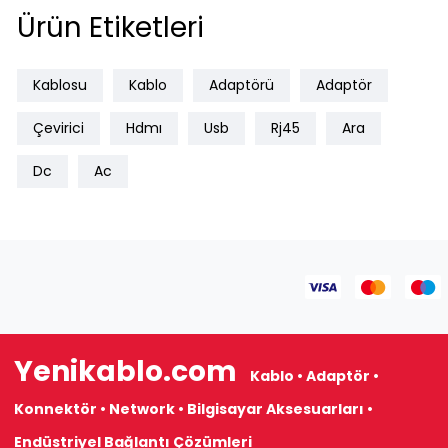
Ürün Etiketleri
Kablosu
Kablo
Adaptörü
Adaptör
Çevirici
Hdmı
Usb
Rj45
Ara
Dc
Ac
Yenikablo.com
Kablo • Adaptör •
Konnektör • Network • Bilgisayar Aksesuarları •
Endüstriyel Bağlantı Çözümleri