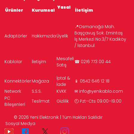
Yasal
Ürünler
Kurumsal
İletişim
📍Osmanağa Mah.
Başçavuş Sok. Emintaş
Adaptörler
Hakkımızda
Üyelik
İş Merkezi No:3/7 Kadıköy
/ İstanbul
Mesafeli
Kablolar
İletişim
☎ 0216 773 00 44
Satış
İptal &
Konnektörler
Mağaza
📱 0542 646 12 18
İade
Network
S.S.S.
KVKK
✉
info@yenikablo.com
PC
Teslimat
Gizlilik
🕘 Pzt–Cts 09:00–19:00
Bileşenleri
© 2026 Yeni Elektronik | Tüm Hakları Saklıdır
Sosyal Medya