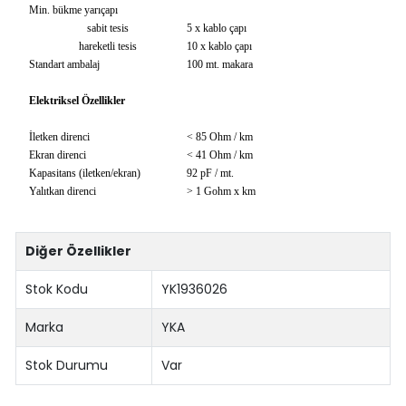
Min. bükme yarıçapı
sabit tesis
5 x kablo çapı
hareketli tesis
10 x kablo çapı
Standart ambalaj
100 mt. makara
Elektriksel Özellikler
İletken direnci
< 85 Ohm / km
Ekran direnci
< 41 Ohm / km
Kapasitans (iletken/ekran)
92 pF / mt.
Yalıtkan direnci
> 1 Gohm x km
Diğer Özellikler
Stok Kodu
YK1936026
Marka
YKA
Stok Durumu
Var