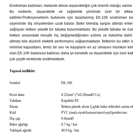
Enstrüman kabloları, mekanik strese dayanıklılığın çok önemli olduğu sahne ku
Bu nedenle, dayanıklılık ve sağlamlık yönünde özel bir dikkat
edilirler.
Profesyonellerin kullanımı için tasarlanmış EK.106 enstrüman ka
sayesinde dış sinyallerden uzak tutulur. Bakır blendaj sargısı altında ent
sağlayan iletken plastik bir tabaka bulunmaktadır. Bu plastik tabaka ile öze
iletken arasındaki mesafe hiç değişmediğinden ezilme ve bükülme dahil
altında bile düzenli elektrik performansı sağlanmaktadır. İletkenin bu etki
minimal kapasitans, temiz bir ses ve kayıpların en az olmasını mümkün kılm
olan EK.106 balanssız kablosu daha iyi esneklik ve dayanıklılık için özel kat
çok çeşitli renklerde üretilmektedir.
Yapısal özellikler
Sembol
EK.106
Kesit alanı
0.22mm² (7x0.20mmØ Cu)
Yalıtkan
Köpüklü PE
Ekran
İletken plastik ekran Çıplak bakır tellerden sarma e
Kılıf
PVC (mat)-siyah/kırmızı/mavi/yeşil/pembe/sarı
Dış çap
6.0mmØ
Bakır ağırlığı
6.7 kg / km
Yaklaşık ağırlık
40.0 kg / km