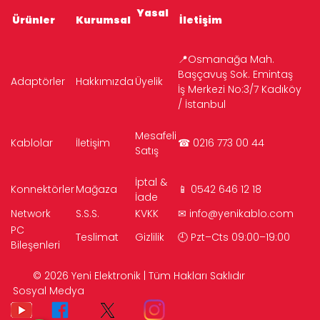
Yasal
Ürünler
Kurumsal
İletişim
📍Osmanağa Mah.
Başçavuş Sok. Emintaş
Adaptörler
Hakkımızda
Üyelik
İş Merkezi No:3/7 Kadıköy
/ İstanbul
Mesafeli
Kablolar
İletişim
☎ 0216 773 00 44
Satış
İptal &
Konnektörler
Mağaza
📱 0542 646 12 18
İade
Network
S.S.S.
KVKK
✉
info@yenikablo.com
PC
Teslimat
Gizlilik
🕘 Pzt–Cts 09:00–19:00
Bileşenleri
© 2026 Yeni Elektronik | Tüm Hakları Saklıdır
Sosyal Medya