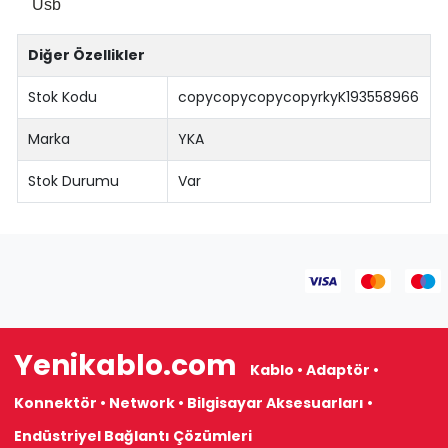
Usb
Diğer Özellikler
Stok Kodu
copycopycopycopyrkyK193558966
Marka
YKA
Stok Durumu
Var
Yenikablo.com
Kablo • Adaptör •
Konnektör • Network • Bilgisayar Aksesuarları •
Endüstriyel Bağlantı Çözümleri