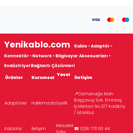
Yenikablo.com
Kablo • Adaptör •
Konnektör • Network • Bilgisayar Aksesuarları •
Endüstriyel Bağlantı Çözümleri
Yasal
Ürünler
Kurumsal
İletişim
📍Osmanağa Mah.
Başçavuş Sok. Emintaş
Adaptörler
Hakkımızda
Üyelik
İş Merkezi No:3/7 Kadıköy
/ İstanbul
Mesafeli
Kablolar
İletişim
☎ 0216 773 00 44
Satış