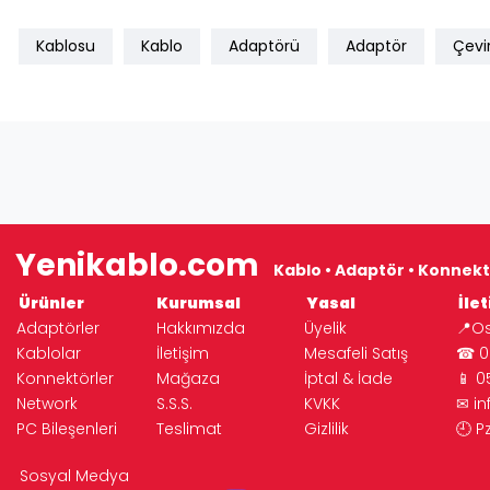
Kablosu
Kablo
Adaptörü
Adaptör
Çevir
Yenikablo.com
Kablo • Adaptör • Konnekt
Ürünler
Kurumsal
Yasal
İlet
Adaptörler
Hakkımızda
Üyelik
📍Os
Kablolar
İletişim
Mesafeli Satış
☎ 02
Konnektörler
Mağaza
İptal & İade
📱 0
Network
S.S.S.
KVKK
✉
i
PC Bileşenleri
Teslimat
Gizlilik
🕘 P
© 2026 Yeni Elektronik | 
Sosyal Medya