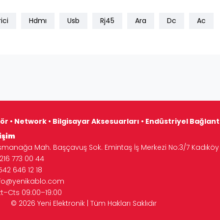
ici
Hdmı
Usb
Rj45
Ara
Dc
Ac
ör • Network • Bilgisayar Aksesuarları • Endüstriyel Bağlan
işim
manağa Mah. Başçavuş Sok. Emintaş İş Merkezi No:3/7 Kadıköy 
16 773 00 44
542 646 12 18
nfo@yenikablo.com
zt–Cts 09:00–19:00
Tüm Hakları Saklıdır