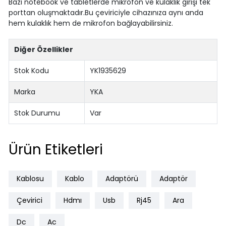
Bazı notebook ve tabletlerde mikrofon ve kulaklık girişi tek
porttan oluşmaktadır.Bu çeviriciyle cihazınıza aynı anda
hem kulaklık hem de mikrofon bağlayabilirsiniz.
Diğer Özellikler
Stok Kodu
YK1935629
Marka
YKA
Stok Durumu
Var
Ürün Etiketleri
Kablosu
Kablo
Adaptörü
Adaptör
Çevirici
Hdmı
Usb
Rj45
Ara
Dc
Ac