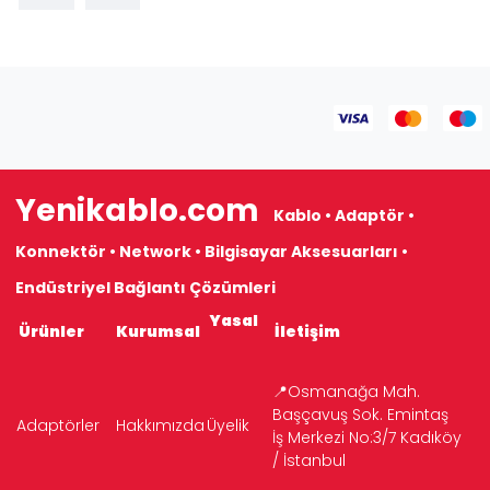
Yenikablo.com
Kablo • Adaptör •
Konnektör • Network • Bilgisayar Aksesuarları •
Endüstriyel Bağlantı Çözümleri
Yasal
Ürünler
Kurumsal
İletişim
📍Osmanağa Mah.
Başçavuş Sok. Emintaş
Adaptörler
Hakkımızda
Üyelik
İş Merkezi No:3/7 Kadıköy
/ İstanbul