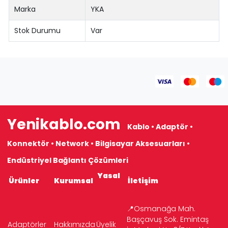
Marka
YKA
Stok Durumu
Var
Yenikablo.com
Kablo • Adaptör •
Konnektör • Network • Bilgisayar Aksesuarları •
Endüstriyel Bağlantı Çözümleri
Yasal
Ürünler
Kurumsal
İletişim
📍Osmanağa Mah.
Başçavuş Sok. Emintaş
Adaptörler
Hakkımızda
Üyelik