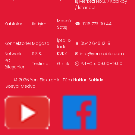
İş Merkezi No:3/7 Kadıköy
/ İstanbul
Mesafeli
Kablolar
İletişim
☎ 0216 773 00 44
Satış
İptal &
Konnektörler
Mağaza
📱 0542 646 12 18
İade
Network
S.S.S.
KVKK
✉
info@yenikablo.com
PC
Teslimat
Gizlilik
🕘 Pzt–Cts 09:00–19:00
Bileşenleri
© 2026 Yeni Elektronik | Tüm Hakları Saklıdır
Sosyal Medya