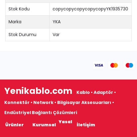
Stok Kodu
copycopycopycopycopyYK1935730
Marka
YKA
Stok Durumu
Var
Yenikablo.com
Kablo • Adaptör •
Konnektör • Network • Bilgisayar Aksesuarları •
Endüstriyel Bağlantı Çözümleri
Yasal
Ürünler
Kurumsal
İletişim