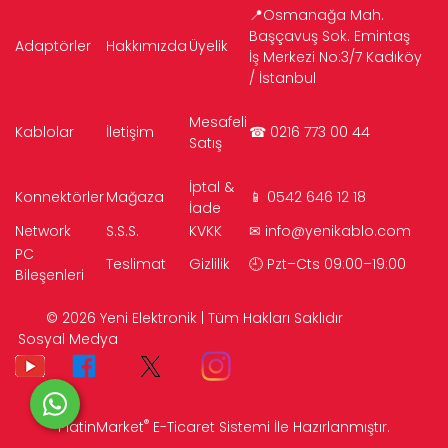
📍Osmanağa Mah.
Başçavuş Sok. Emintaş
Adaptörler
Hakkımızda
Üyelik
İş Merkezi No:3/7 Kadıköy
/ İstanbul
Mesafeli
Kablolar
İletişim
☎ 0216 773 00 44
Satış
İptal &
Konnektörler
Mağaza
📱 0542 646 12 18
İade
Network
S.S.S.
KVKK
✉
info@yenikablo.com
PC
Teslimat
Gizlilik
🕘 Pzt–Cts 09:00–19:00
Bileşenleri
© 2026 Yeni Elektronik | Tüm Hakları Saklıdır
Sosyal Medya
®
PlatinMarket
E-Ticaret Sistemi
İle Hazırlanmıştır.