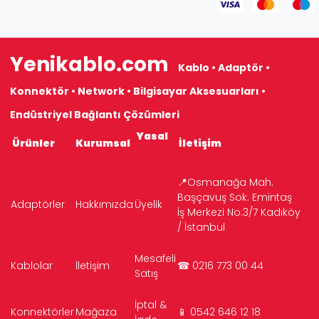
Yenikablo.com
Kablo • Adaptör •
Konnektör • Network • Bilgisayar Aksesuarları •
Endüstriyel Bağlantı Çözümleri
Yasal
Ürünler
Kurumsal
İletişim
📍Osmanağa Mah.
Başçavuş Sok. Emintaş
Adaptörler
Hakkımızda
Üyelik
İş Merkezi No:3/7 Kadıköy
/ İstanbul
Mesafeli
Kablolar
İletişim
☎ 0216 773 00 44
Satış
İptal &
Konnektörler
Mağaza
📱 0542 646 12 18