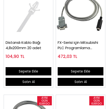
Distanslı Kablo Bağı
FX-Serisi için Mitsubishi
4,8x200mm 20 adet
PLC Programlama
Kablosu SC-09
104,90
TL
472,03
TL
Sepete Ekle
Sepete Ekle
Satın Al
Satın Al