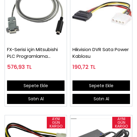
FX-Serisi için Mitsubishi
Hikvision DVR Sata Power
PLC Programlama
Kablosu
Kablosu SC-09 3 metre
576,93
TL
190,72
TL
Sepete Ekle
Sepete Ekle
Satın Al
Satın Al