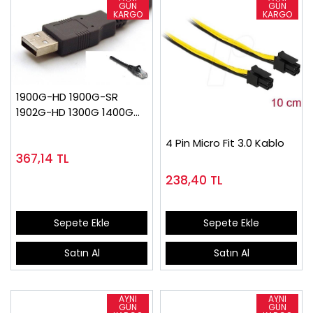
1900G-HD 1900G-SR
1902G-HD 1300G 1400G
1202G 1900G 1250G 1200G
MS7580 barkod tarayıcı
4 Pin Micro Fit 3.0 Kablo
367,14
TL
Honeywell için USB
kablosu
238,40
TL
Sepete Ekle
Sepete Ekle
Satın Al
Satın Al