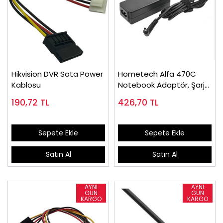
Hikvision DVR Sata Power
Hometech Alfa 470C
Kablosu
Notebook Adaptör, Şarj
Cihazı 12V
190,72
TL
426,70
TL
Sepete Ekle
Sepete Ekle
Satın Al
Satın Al