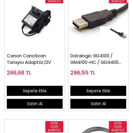
Canon CanoScan
Datalogic GD4100 /
Tarayıcı Adaptör,12V
GM4100-HC / GD4400
Usb Bağlantı Kablosu,
266,68
TL
296,55
TL
Sepete Ekle
Sepete Ekle
Satın Al
Satın Al