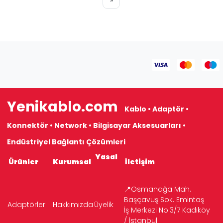
Yenikablo.com
Kablo • Adaptör •
Konnektör • Network • Bilgisayar Aksesuarları •
Endüstriyel Bağlantı Çözümleri
Yasal
Ürünler
Kurumsal
İletişim
📍Osmanağa Mah.
Başçavuş Sok. Emintaş
Adaptörler
Hakkımızda
Üyelik
İş Merkezi No:3/7 Kadıköy
/ İstanbul