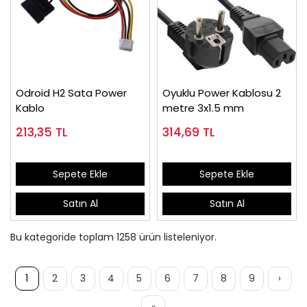
Odroid H2 Sata Power
Oyuklu Power Kablosu 2
Kablo
metre 3x1.5 mm
213,35
TL
314,69
TL
Sepete Ekle
Sepete Ekle
Satın Al
Satın Al
Bu kategoride toplam
1258
ürün listeleniyor.
1
2
3
4
5
6
7
8
9
›
»