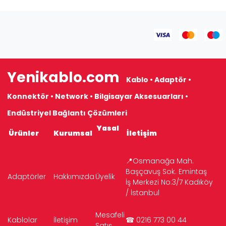
Yenikablo.com
Kablo • Adaptör •
Konnektör • Network • Bilgisayar Aksesuarları •
Endüstriyel Bağlantı Çözümleri
Yasal
Ürünler
Kurumsal
İletişim
📍Osmanağa Mah.
Başçavuş Sok. Emintaş
Adaptörler
Hakkımızda
Üyelik
İş Merkezi No:3/7 Kadıköy
/ İstanbul
Mesafeli
Kablolar
İletişim
☎ 0216 773 00 44
Satış