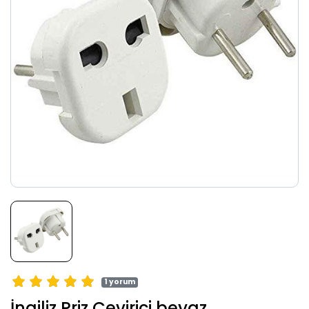
1 yorum
İngiliz Priz Çevirici beyaz