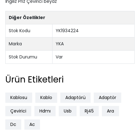
İngiliz Priz Çevirici beyaz
Diğer Özellikler
Stok Kodu
YK1934224
Marka
YKA
Stok Durumu
Var
Ürün Etiketleri
Kablosu
Kablo
Adaptörü
Adaptör
Çevirici
Hdmı
Usb
Rj45
Ara
Dc
Ac