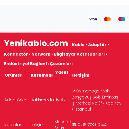
Yenikablo.com
Kablo • Adaptör •
Konnektör • Network • Bilgisayar Aksesuarları •
Endüstriyel Bağlantı Çözümleri
Yasal
Ürünler
Kurumsal
İletişim
📍Osmanağa Mah.
Başçavuş Sok. Emintaş
Adaptörler
Hakkımızda
Üyelik
İş Merkezi No:3/7 Kadıköy
/ İstanbul
Mesafeli
Kablolar
İletişim
☎ 0216 773 00 44
Satış