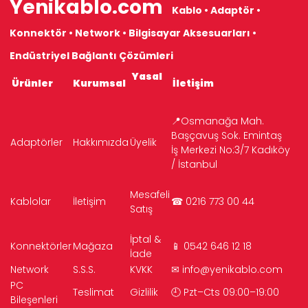
Yenikablo.com
Kablo • Adaptör •
Konnektör • Network • Bilgisayar Aksesuarları •
Endüstriyel Bağlantı Çözümleri
Yasal
Ürünler
Kurumsal
İletişim
📍Osmanağa Mah.
Başçavuş Sok. Emintaş
Adaptörler
Hakkımızda
Üyelik
İş Merkezi No:3/7 Kadıköy
/ İstanbul
Mesafeli
Kablolar
İletişim
☎ 0216 773 00 44
Satış
İptal &
Konnektörler
Mağaza
📱 0542 646 12 18
İade
Network
S.S.S.
KVKK
✉
info@yenikablo.com
PC
Teslimat
Gizlilik
🕘 Pzt–Cts 09:00–19:00
Bileşenleri