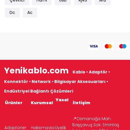
Çevirici
Hdmı
Usb
Rj45
Ara
Dc
Ac
Yenikablo.com
Kablo • Adaptör •
Konnektör • Network • Bilgisayar Aksesuarları •
Endüstriyel Bağlantı Çözümleri
Yasal
Ürünler
Kurumsal
İletişim
📍Osmanağa Mah.
Başçavuş Sok. Emintaş
Adaptörler
Hakkımızda
Üyelik