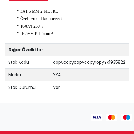
* 3X1.5 MM 2 METRE
* Özel uzunlukları mevcut
* 16A ve 250 V
* H05VV-F 1.5mm ²
Diğer Özellikler
Stok Kodu
copycopycopycopyropyYK1935822
Marka
YKA
Stok Durumu
Var