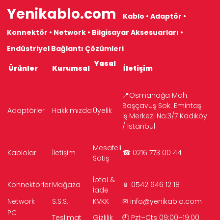
Yenikablo.com
Kablo • Adaptör •
Konnektör • Network • Bilgisayar Aksesuarları •
Endüstriyel Bağlantı Çözümleri
Yasal
Ürünler
Kurumsal
İletişim
📍Osmanağa Mah.
Başçavuş Sok. Emintaş
Adaptörler
Hakkımızda
Üyelik
İş Merkezi No:3/7 Kadıköy
/ İstanbul
Mesafeli
Kablolar
İletişim
☎ 0216 773 00 44
Satış
İptal &
Konnektörler
Mağaza
📱 0542 646 12 18
İade
Network
S.S.S.
KVKK
✉
info@yenikablo.com
PC
Teslimat
Gizlilik
🕘 Pzt–Cts 09:00–19:00