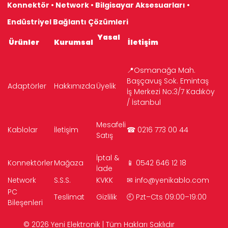
Konnektör • Network • Bilgisayar Aksesuarları •
Endüstriyel Bağlantı Çözümleri
Yasal
Ürünler
Kurumsal
İletişim
📍Osmanağa Mah.
Başçavuş Sok. Emintaş
Adaptörler
Hakkımızda
Üyelik
İş Merkezi No:3/7 Kadıköy
/ İstanbul
Mesafeli
Kablolar
İletişim
☎ 0216 773 00 44
Satış
İptal &
Konnektörler
Mağaza
📱 0542 646 12 18
İade
Network
S.S.S.
KVKK
✉
info@yenikablo.com
PC
Teslimat
Gizlilik
🕘 Pzt–Cts 09:00–19:00
Bileşenleri
© 2026 Yeni Elektronik | Tüm Hakları Saklıdır