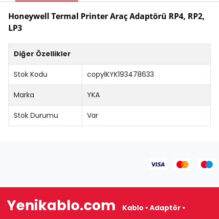
Honeywell Termal Printer Araç Adaptörü RP4, RP2,
LP3
Diğer Özellikler
Stok Kodu
copylKYK193478633
Marka
YKA
Stok Durumu
Var
Yenikablo.com
Kablo • Adaptör •