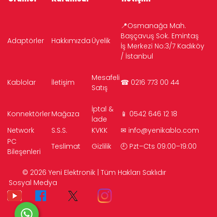
📍Osmanağa Mah.
Başçavuş Sok. Emintaş
Adaptörler
Hakkımızda
Üyelik
İş Merkezi No:3/7 Kadıköy
/ İstanbul
Mesafeli
Kablolar
İletişim
☎ 0216 773 00 44
Satış
İptal &
Konnektörler
Mağaza
📱 0542 646 12 18
İade
Network
S.S.S.
KVKK
✉
info@yenikablo.com
PC
Teslimat
Gizlilik
🕘 Pzt–Cts 09:00–19:00
Bileşenleri
© 2026 Yeni Elektronik | Tüm Hakları Saklıdır
Sosyal Medya