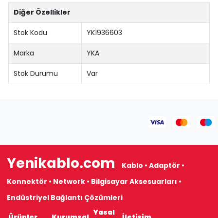
Diğer Özellikler
Stok Kodu
YK1936603
Marka
YKA
Stok Durumu
Var
Yenikablo.com
Kablo • Adaptör •
Konnektör • Network • Bilgisayar Aksesuarları •
Endüstriyel Bağlantı Çözümleri
Yasal
Ürünler
Kurumsal
İletişim