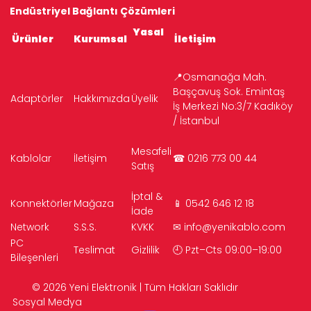
Endüstriyel Bağlantı Çözümleri
Yasal
Ürünler
Kurumsal
İletişim
📍Osmanağa Mah.
Başçavuş Sok. Emintaş
Adaptörler
Hakkımızda
Üyelik
İş Merkezi No:3/7 Kadıköy
/ İstanbul
Mesafeli
Kablolar
İletişim
☎ 0216 773 00 44
Satış
İptal &
Konnektörler
Mağaza
📱 0542 646 12 18
İade
Network
S.S.S.
KVKK
✉
info@yenikablo.com
PC
Teslimat
Gizlilik
🕘 Pzt–Cts 09:00–19:00
Bileşenleri
© 2026 Yeni Elektronik | Tüm Hakları Saklıdır
Sosyal Medya