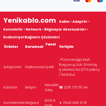
Yenikablo.com
Kablo • Adaptör •
Konnektör • Network • Bilgisayar Aksesuarları •
Endüstriyel Bağlantı Çözümleri
Yasal
Ürünler
Kurumsal
İletişim
📍Osmanağa Mah.
Başçavuş Sok. Emintaş
Adaptörler
Hakkımızda
Üyelik
İş Merkezi No:3/7 Kadıköy
/ İstanbul
Mesafeli
Kablolar
İletişim
☎ 0216 773 00 44
Satış
İptal &
Konnektörler
Mağaza
📱 0542 646 12 18
İade