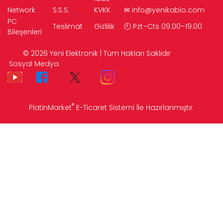
Network
S.S.S.
KVKK
✉
info@yenikablo.com
PC
Teslimat
Gizlilik
🕘 Pzt–Cts 09:00–19:00
Bileşenleri
© 2026 Yeni Elektronik | Tüm Hakları Saklıdır
Sosyal Medya
®
PlatinMarket
E-Ticaret Sistemi
İle Hazırlanmıştır.