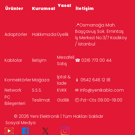
Yasal
Ürünler
Kurumsal
İletişim
📍Osmanağa Mah.
Başçavuş Sok. Emintaş
Adaptörler
Hakkımızda
Üyelik
İş Merkezi No:3/7 Kadıköy
/ İstanbul
Mesafeli
Kablolar
İletişim
☎ 0216 773 00 44
Satış
İptal &
Konnektörler
Mağaza
📱 0542 646 12 18
İade
Network
S.S.S.
KVKK
✉
info@yenikablo.com
PC
Teslimat
Gizlilik
🕘 Pzt–Cts 09:00–19:00
Bileşenleri
© 2026 Yeni Elektronik | Tüm Hakları Saklıdır
Sosyal Medya