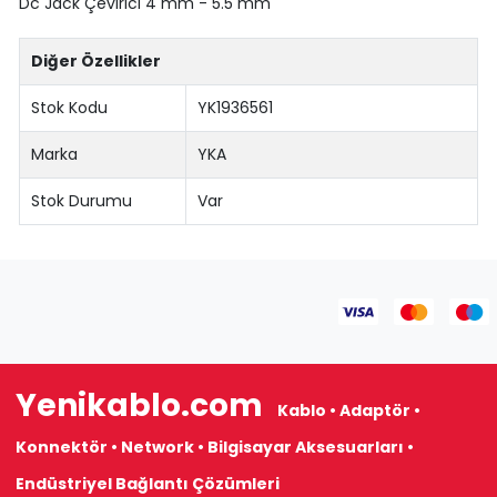
Dc Jack Çevirici 4 mm - 5.5 mm
Diğer Özellikler
Stok Kodu
YK1936561
Marka
YKA
Stok Durumu
Var
Yenikablo.com
Kablo • Adaptör •
Konnektör • Network • Bilgisayar Aksesuarları •
Endüstriyel Bağlantı Çözümleri