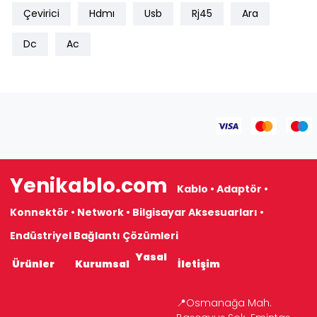
Çevirici
Hdmı
Usb
Rj45
Ara
Dc
Ac
Yenikablo.com
Kablo • Adaptör •
Konnektör • Network • Bilgisayar Aksesuarları •
Endüstriyel Bağlantı Çözümleri
Yasal
Ürünler
Kurumsal
İletişim
📍Osmanağa Mah.