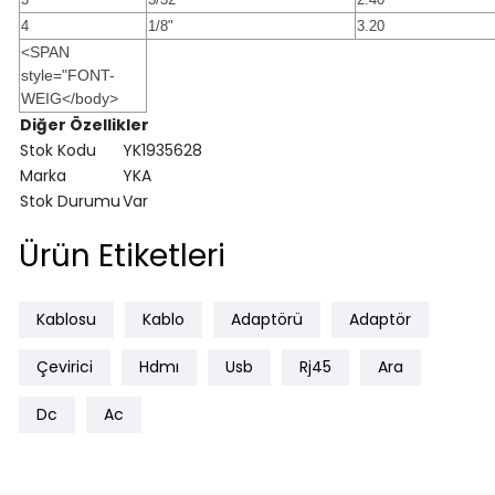
4
1/8"
3.20
<SPAN
style="FONT-
WEIG</body>
Diğer Özellikler
Stok Kodu
YK1935628
Marka
YKA
Stok Durumu
Var
Ürün Etiketleri
Kablosu
Kablo
Adaptörü
Adaptör
Çevirici
Hdmı
Usb
Rj45
Ara
Dc
Ac