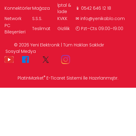
İptal &
Konnektörler
Mağaza
📱 0542 646 12 18
İade
Network
S.S.S.
KVKK
✉
info@yenikablo.com
PC
Teslimat
Gizlilik
🕘 Pzt–Cts 09:00–19:00
Bileşenleri
© 2026 Yeni Elektronik | Tüm Hakları Saklıdır
Sosyal Medya
®
PlatinMarket
E-Ticaret Sistemi
İle Hazırlanmıştır.