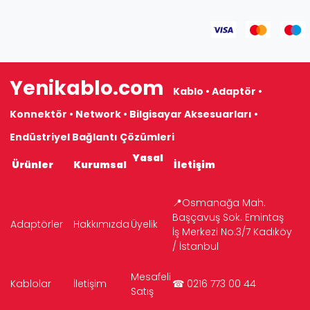
Yenikablo.com
Kablo • Adaptör •
Konnektör • Network • Bilgisayar Aksesuarları •
Endüstriyel Bağlantı Çözümleri
Yasal
Ürünler
Kurumsal
İletişim
📍Osmanağa Mah.
Başçavuş Sok. Emintaş
Adaptörler
Hakkımızda
Üyelik
İş Merkezi No:3/7 Kadıköy
/ İstanbul
Mesafeli
Kablolar
İletişim
☎ 0216 773 00 44
Satış