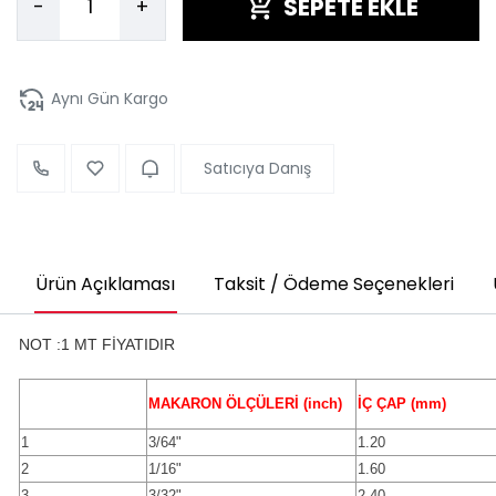
SEPETE EKLE
-
+
Aynı Gün Kargo
Satıcıya Danış
Ürün Açıklaması
Taksit / Ödeme Seçenekleri
NOT :1 MT FİYATIDIR
MAKARON ÖLÇÜLERİ (inch)
İÇ ÇAP (mm)
1
3/64"
1.20
2
1/16"
1.60
3
3/32"
2.40