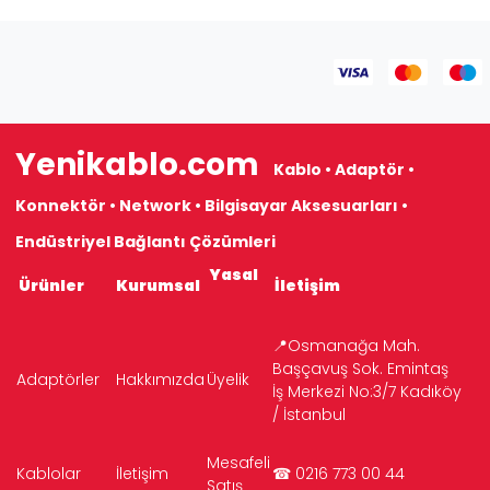
Yenikablo.com
Kablo • Adaptör •
Konnektör • Network • Bilgisayar Aksesuarları •
Endüstriyel Bağlantı Çözümleri
Yasal
Ürünler
Kurumsal
İletişim
📍Osmanağa Mah.
Başçavuş Sok. Emintaş
Adaptörler
Hakkımızda
Üyelik
İş Merkezi No:3/7 Kadıköy
/ İstanbul
Mesafeli
Kablolar
İletişim
☎ 0216 773 00 44
Satış