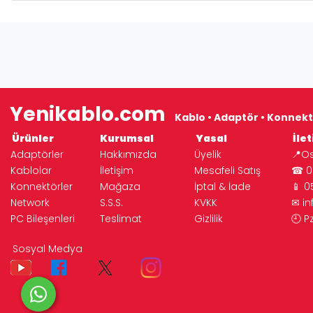
Yenikablo.com
Kablo • Adaptör • Konnekt
Ürünler
Kurumsal
Yasal
İlet
Adaptörler
Hakkımızda
Üyelik
📍Os
Kablolar
İletişim
Mesafeli Satış
☎ 02
Konnektörler
Mağaza
İptal & İade
📱 0
Network
S.S.S.
KVKK
✉
i
PC Bileşenleri
Teslimat
Gizlilik
🕘 P
© 2026 Yeni Elektronik | 
Sosyal Medya