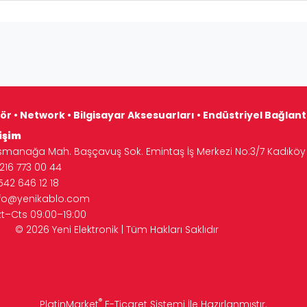
ör • Network • Bilgisayar Aksesuarları • Endüstriyel Bağlan
işim
manağa Mah. Başçavuş Sok. Emintaş İş Merkezi No:3/7 Kadıköy 
16 773 00 44
542 646 12 18
nfo@yenikablo.com
zt–Cts 09:00–19:00
Tüm Hakları Saklıdır
®
PlatinMarket
E-Ticaret Sistemi
İle Hazırlanmıştır.