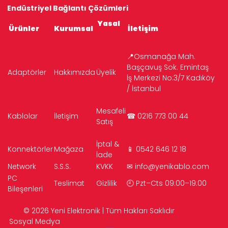
Endüstriyel Bağlantı Çözümleri
Yasal
Ürünler
Kurumsal
İletişim
📍Osmanağa Mah.
Başçavuş Sok. Emintaş
Adaptörler
Hakkımızda
Üyelik
İş Merkezi No:3/7 Kadıköy
/ İstanbul
Mesafeli
Kablolar
İletişim
☎ 0216 773 00 44
Satış
İptal &
Konnektörler
Mağaza
📱 0542 646 12 18
İade
Network
S.S.S.
KVKK
✉
info@yenikablo.com
PC
Teslimat
Gizlilik
🕘 Pzt–Cts 09:00–19:00
Bileşenleri
© 2026 Yeni Elektronik | Tüm Hakları Saklıdır
Sosyal Medya